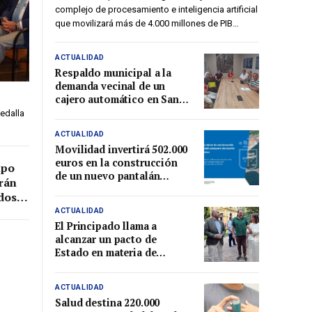
complejo de procesamiento e inteligencia artificial
que movilizará más de 4.000 millones de PIB…
ACTUALIDAD
Respaldo municipal a la
demanda vecinal de un
cajero automático en Santa
Apolonia tras el cierre de
edalla
la oficina bancaria
ACTUALIDAD
Movilidad invertirá 502.000
euros en la construcción
upo
de un nuevo pantalán
rán
pesquero en el puerto de
dos
Lluanco/Luanco
ACTUALIDAD
El Principado llama a
alcanzar un pacto de
del
Estado en materia de
to
incendios forestales para
luchar contra los fuegos de
ACTUALIDAD
alta intensidad
Salud destina 220.000