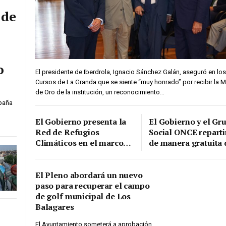
 de
o
El presidente de Iberdrola, Ignacio Sánchez Galán, aseguró en los
Cursos de La Granda que se siente “muy honrado” por recibir la M
de Oro de la institución, un reconocimiento…
spaña
El Gobierno presenta la
El Gobierno y el Gr
Red de Refugios
Social ONCE reparti
Climáticos en el marco
de manera gratuita 
del Pacto de Estado
millones de gafas
frente a la Emergencia
seguras para ver el
Climática
eclipse total de sol 
El Pleno abordará un nuevo
próximo 12 de agos
paso para recuperar el campo
de golf municipal de Los
Balagares
El Ayuntamiento someterá a aprobación