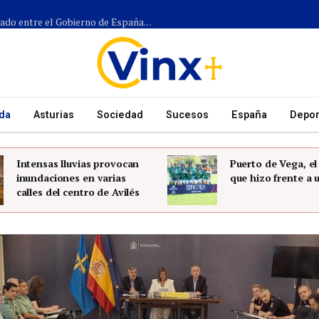
Más de 1.300 efectivos participarán en el dispositivo coordinado entre el Gobierno de España, el Principado de Asturias y los ayuntamientos para el eclipse del 12 de agosto
da
Asturias
Sociedad
Sucesos
España
Depor
Intensas lluvias provocan
Puerto de Vega, e
inundaciones en varias
que hizo frente a 
calles del centro de Avilés