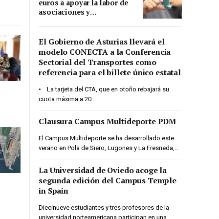
euros a apoyar la labor de
asociaciones y
fundaciones que trabajan
con personas con
enfermedades crónicas
El Gobierno de Asturias llevará el
modelo CONECTA a la Conferencia
Sectorial del Transportes como
referencia para el billete único estatal
• La tarjeta del CTA, que en otoño rebajará su
cuota máxima a 20…
Clausura Campus Multideporte PDM
El Campus Multideporte se ha desarrollado este
verano en Pola de Siero, Lugones y La Fresneda,…
La Universidad de Oviedo acoge la
segunda edición del Campus Temple
in Spain
Diecinueve estudiantes y tres profesores de la
universidad norteamericana participan en una