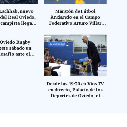
Lachhab, nuevo
Maratón de Fútbol
 del Real Oviedo,
𝙰𝚗𝚍𝚊𝚗𝚍𝚘 en el Campo
ocampista llega
Federativo Arturo Villar
 del AD Ceuta FC
García, en Tudela Agüeria
r dos temporadas
 Oviedo Rugby
este sábado un
esafío ante el
gby Taldea en un
ro que promete
tensidad.
Desde las 19:30 en VinxTV
en directo, Palacio de los
Deportes de Oviedo, el
Alimerka Oviedo Baloncesto
se juega el pase a la Final
Four de ascenso a ACB