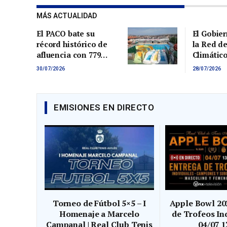
MÁS ACTUALIDAD
El PACO bate su
El Gobie
récord histórico de
la Red d
afluencia con 779
Climático
usuarios en una sola
marco de
30/07/2026
28/07/2026
jornada
Estado fr
Emergenc
EMISIONES EN DIRECTO
Torneo de Fútbol 5×5 – I
Apple Bowl 202
Homenaje a Marcelo
de Trofeos Ind
Campanal | Real Club Tenis
04/07 1