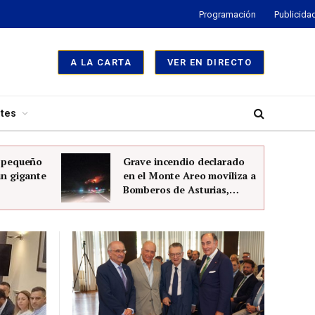
Programación
Publicida
A LA CARTA
VER EN DIRECTO
tes
l pequeño
Grave incendio declarado
un gigante
en el Monte Areo moviliza a
Bomberos de Asturias,
Policía Local y Guardia Civil