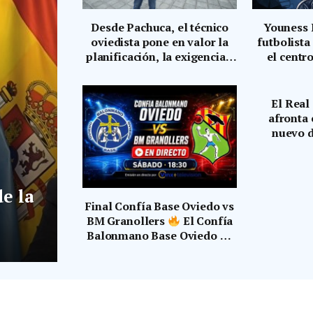
Desde Pachuca, el técnico
Youness 
oviedista pone en valor la
futbolista
planificación, la exigencia y
el centr
el sentimiento de
procedente
pertenencia como pilares
y firma po
del nuevo proyecto azul
El Real
afronta 
nuevo d
Gaztedi Ru
encuent
in
e la
Final Confía Base Oviedo vs
BM Granollers
El Confía
Balonmano Base Oviedo en
directo en Vinxtv desde las
18:30