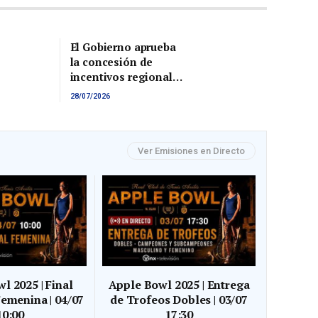
El Gobierno aprueba
la concesión de
incentivos regionales
para un proyecto de
28/07/2026
inversión en el
Principado de
Asturias por 310.779
euros
Ver Emisiones en Directo
l 2025 | Final
Apple Bowl 2025 | Entrega
Femenina | 04/07
de Trofeos Dobles | 03/07
10:00
17:30