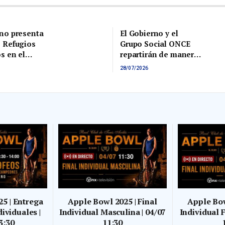
rno presenta
El Gobierno y el
e Refugios
Grupo Social ONCE
s en el
repartirán de manera
l Pacto de
gratuita dos millones
28/07/2026
ente a la
de gafas seguras para
ia Climática
ver el eclipse total de
sol del próximo 12 de
agosto
5 | Entrega
Apple Bowl 2025 | Final
Apple Bow
ividuales |
Individual Masculina | 04/07
Individual 
3:30
11:30