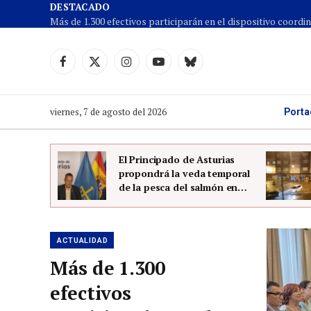
DESTACADO
Facebook
X
Instagram
YouTube
Cielo
(Twitter)
azul
viernes, 7 de agosto del 2026
Porta
vo
El Principado de Asturias
ntro del
propondrá la veda temporal
iedo
de la pesca del salmón en
2027
ACTUALIDAD
Más de 1.300
efectivos