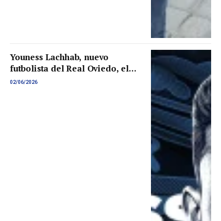
Youness Lachhab, nuevo
futbolista del Real Oviedo, el
centrocampista llega
02/06/2026
procedente del AD Ceuta FC y
firma por dos temporadas