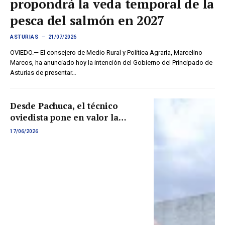
propondrá la veda temporal de la
pesca del salmón en 2027
ASTURIAS
21/07/2026
OVIEDO.— El consejero de Medio Rural y Política Agraria, Marcelino
Marcos, ha anunciado hoy la intención del Gobierno del Principado de
Asturias de presentar…
Desde Pachuca, el técnico
oviedista pone en valor la
planificación, la exigencia y el
17/06/2026
sentimiento de pertenencia
como pilares del nuevo
proyecto azul