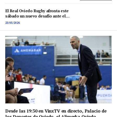
El Real Oviedo Rugby afronta este
sábado un nuevo desafío ante el
Gaztedi Rugby Taldea en un
23/05/2026
encuentro que promete intensidad.
Desde las 19:30 en VinxTV en directo, Palacio de
los Deportes de Oviedo, el Alimerka Oviedo