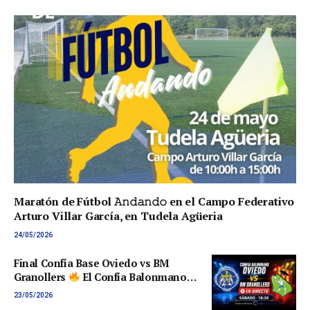
Maratón de Fútbol 𝙰𝚗𝚍𝚊𝚗𝚍𝚘 en el Campo Federativo
Arturo Villar García, en Tudela Agüeria
24/05/2026
Final Confía Base Oviedo vs BM
Granollers
El Confía Balonmano
Base Oviedo en directo en Vinxtv
23/05/2026
desde las 18:30