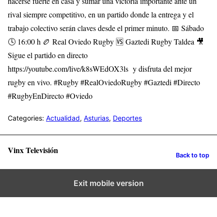
hacerse fuerte en casa y sumar una victoria importante ante un
rival siempre competitivo, en un partido donde la entrega y el
trabajo colectivo serán claves desde el primer minuto. 📅 Sábado
🕓 16:00 h 🏉 Real Oviedo Rugby 🆚 Gaztedi Rugby Taldea 🎥
Sigue el partido en directo
https://youtube.com/live/k8sWEdOX3ls y disfruta del mejor
rugby en vivo. #Rugby #RealOviedoRugby #Gaztedi #Directo
#RugbyEnDirecto #Oviedo
Categories:
Actualidad
,
Asturias
,
Deportes
Vinx Televisión
Back to top
Exit mobile version