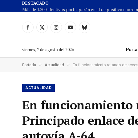
DESTACADO
Facebook
X
Instagram
YouTube
Cielo
(Twitter)
azul
viernes, 7 de agosto del 2026
Porta
»
»
Portada
Actualidad
En funcionamiento rotando de acceso
ACTUALIDAD
En funcionamiento 
Principado enlace d
autovía A-64.