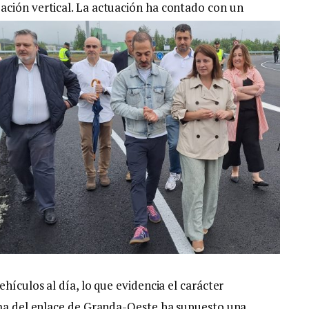
ación vertical
. La actuación ha contado con un
hículos al día, lo que evidencia el carácter
rma del enlace de Granda-Oeste ha supuesto una