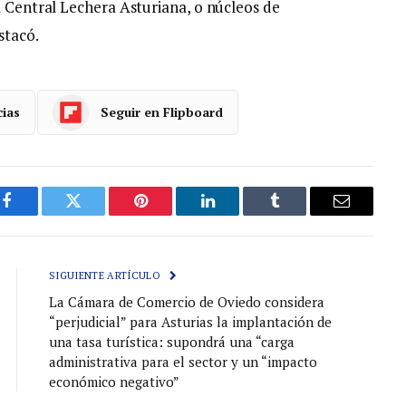
a Central Lechera Asturiana, o núcleos de
stacó.
cias
Seguir en Flipboard
Facebook
Gorjeo
Pinterest
LinkedIn
Tumblr
Correo
electróni
SIGUIENTE ARTÍCULO
La Cámara de Comercio de Oviedo considera
“perjudicial” para Asturias la implantación de
una tasa turística: supondrá una “carga
administrativa para el sector y un “impacto
económico negativo”