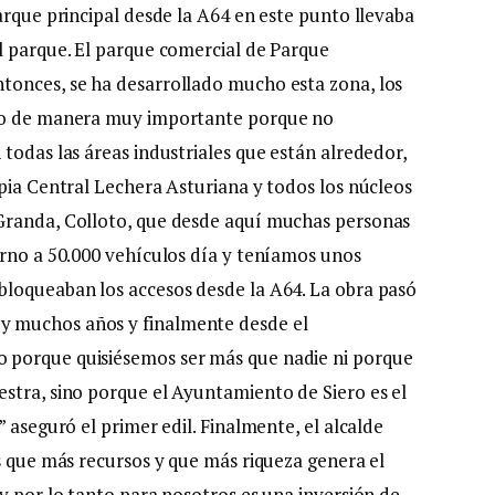
arque principal desde la A64 en este punto llevaba
l parque. El parque comercial de Parque
tonces, se ha desarrollado mucho esta zona, los
ado de manera muy importante porque no
todas las áreas industriales que están alrededor,
opia Central Lechera Asturiana y todos los núcleos
Granda, Colloto, que desde aquí muchas personas
orno a 50.000 vehículos día y teníamos unos
bloqueaban los accesos desde la A64. La obra pasó
y muchos años y finalmente desde el
 porque quisiésemos ser más que nadie ni porque
stra, sino porque el Ayuntamiento de Siero es el
 aseguró el primer edil. Finalmente, el alcalde
s que más recursos y que más riqueza genera el
y por lo tanto para nosotros es una inversión de