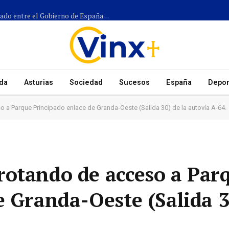
Más de 1.300 efectivos participarán en el dispositivo coordinado entre el Gobierno de España, el Principado de Asturias y los ayuntamientos para el eclipse del 12 de agosto
da
Asturias
Sociedad
Sucesos
España
Depor
 a Parque Principado enlace de Granda-Oeste (Salida 30) de la autovía A-64.
rotando de acceso a Par
e Granda-Oeste (Salida 3