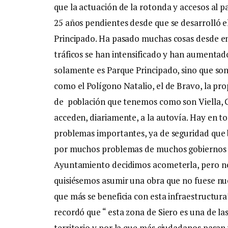
que la actuación de la rotonda y accesos al p
25 años pendientes desde que se desarrolló e
Principado. Ha pasado muchas cosas desde en
tráficos se han intensificado y han aument
solamente es Parque Principado, sino que son 
como el Polígono Natalio, el de Bravo, la pr
de población que tenemos como son Viella, 
acceden, diariamente, a la autovía. Hay en t
problemas importantes, ya de seguridad que 
por muchos problemas de muchos gobiernos 
Ayuntamiento decidimos acometerla, pero no
quisiésemos asumir una obra que no fuese nue
que más se beneficia con esta infraestructura”
recordó que “ esta zona de Siero es una de la
territorio y por la que más ciudadanos pasan 