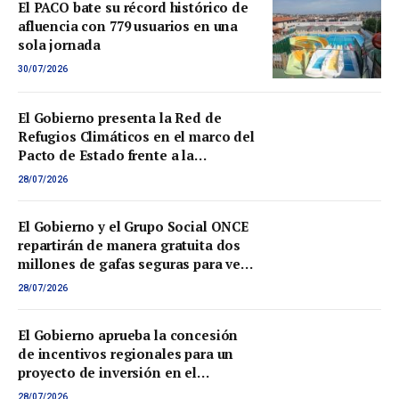
El PACO bate su récord histórico de
afluencia con 779 usuarios en una
sola jornada
30/07/2026
El Gobierno presenta la Red de
Refugios Climáticos en el marco del
Pacto de Estado frente a la
Emergencia Climática
28/07/2026
El Gobierno y el Grupo Social ONCE
repartirán de manera gratuita dos
millones de gafas seguras para ver
el eclipse total de sol del próximo
28/07/2026
12 de agosto
El Gobierno aprueba la concesión
de incentivos regionales para un
proyecto de inversión en el
Principado de Asturias por 310.779
28/07/2026