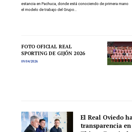
pertenencia como pilares
estancia en Pachuca, donde está conociendo de primera mano
del nuevo proyecto azul
el modelo de trabajo del Grupo…
FOTO OFICIAL REAL
SPORTING DE GIJÓN 2026
09/04/2026
El Real Oviedo ha
transparencia en