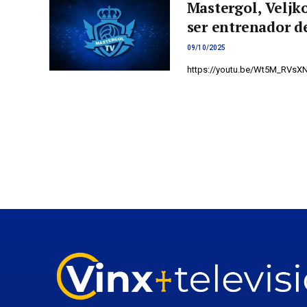
Mastergol, Veljk
ser entrenador d
09/10/2025
https://youtu.be/Wt5M_RVsX