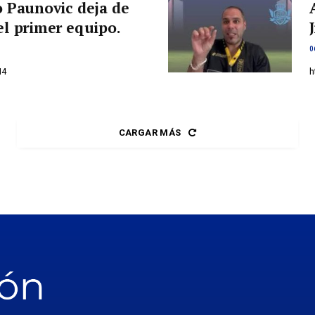
o Paunovic deja de
el primer equipo.
0
N4
h
CARGAR MÁS