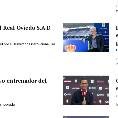
E
C
l Real Oviedo S.A.D
l por su trayectoria institucional, su
…
1
L
i
vo entrenador del
0
 temporada
h