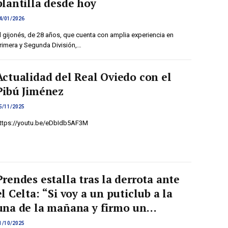
plantilla desde hoy
4/01/2026
l gijonés, de 28 años, que cuenta con amplia experiencia en
rimera y Segunda División,…
Actualidad del Real Oviedo con el
Pibú Jiménez
5/11/2025
ttps://youtu.be/eDbIdb5AF3M
Prendes estalla tras la derrota ante
el Celta: “Si voy a un puticlub a la
una de la mañana y firmo un
contrato, ahí sí tengo la
1/10/2025