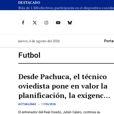
DESTACADO
Facebook
X
Instagram
YouTube
Cielo
(Twitter)
azul
jueves, 6 de agosto del 2026
Porta
Futbol
Desde Pachuca, el técnico
oviedista pone en valor la
planificación, la exigencia
y el sentimiento de
ACTUALIDAD
17/06/2026
El entrenador del Real Oviedo, Julián Calero, continúa su