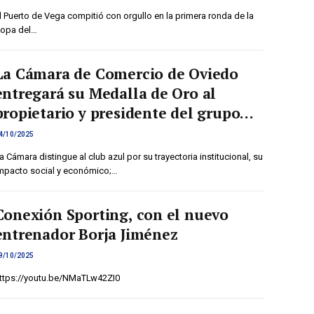
oportunidad”
l Puerto de Vega compitió con orgullo en la primera ronda de la
opa del…
La Cámara de Comercio de Oviedo
entregará su Medalla de Oro al
propietario y presidente del grupo
Pachuca, Jesús Martínez en
4/10/2025
representación del Real Oviedo el
a Cámara distingue al club azul por su trayectoria institucional, su
próximo viernes 17 de octubre
mpacto social y económico;…
Conexión Sporting, con el nuevo
entrenador Borja Jiménez
9/10/2025
ttps://youtu.be/NMaTLw42ZI0