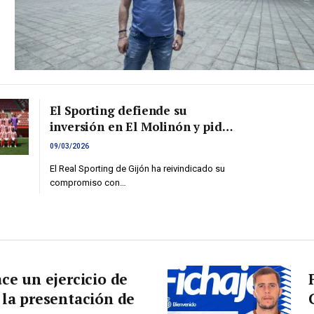
El Sporting defiende su
inversión en El Molinón y pide
una visión conjunta para el
09/03/2026
futuro del estadio
El Real Sporting de Gijón ha reivindicado su
compromiso con…
ce un ejercicio de
 la presentación de