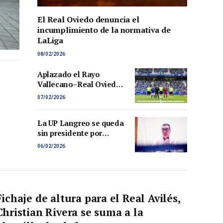
El Real Oviedo denuncia el
incumplimiento de la normativa de
LaLiga
08/02/2026
Aplazado el Rayo
Vallecano–Real Oviedo
por el mal estado del
07/02/2026
césped de Vallecas
La UP Langreo se queda
sin presidente por
motivos de salud
06/02/2026
Fichaje de altura para el Real Avilés,
Christian Rivera se suma a la