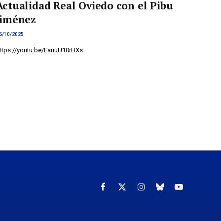
Actualidad Real Oviedo con el Pibu
Jiménez
6/10/2025
ttps://youtu.be/EauuU10rHXs
Facebook
X
Instagram
Cielo
YouTube
(Twitter)
azul