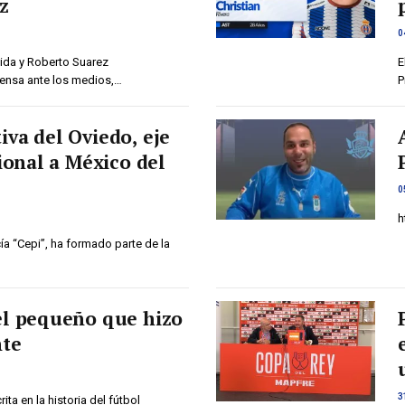
z
0
ida y Roberto Suarez
E
ensa ante los medios,…
P
iva del Oviedo, eje
cional a México del
0
h
cía “Cepi”, ha formado parte de la
el pequeño que hizo
nte
3
ta en la historia del fútbol