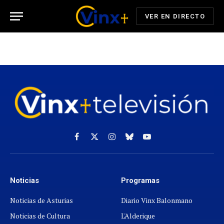
VER EN DIRECTO
Facebook
X
Instagram
Cielo
YouTube
(Twitter)
azul
Noticias
Programas
Noticias de Asturias
Diario Vinx Balonmano
Noticias de Cultura
L'Alderique