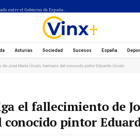
Más de 1.300 efectivos participarán en el dispositivo coordinado entre el Gobierno de España, el Principado de Asturias y los ayuntamientos para el eclipse del 12 de agosto
da
Asturias
Sociedad
Sucesos
España
Depor
ento de José María Úrculo, hermano del conocido pintor Eduardo Úrculo
iga el fallecimiento de J
 conocido pintor Eduar