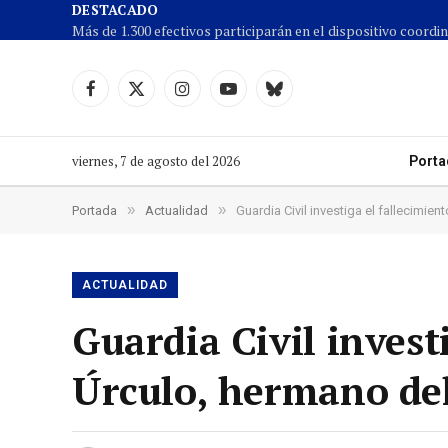
DESTACADO
Facebook
X
Instagram
YouTube
Cielo
(Twitter)
azul
viernes, 7 de agosto del 2026
Porta
»
»
Portada
Actualidad
Guardia Civil investiga el fallecimi
ACTUALIDAD
Guardia Civil invest
Úrculo, hermano del