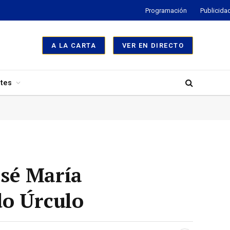
Programación
Publicida
A LA CARTA
VER EN DIRECTO
tes
osé María
do Úrculo