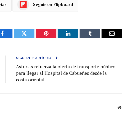
cias
Seguir en Flipboard
Facebook
Gorjeo
Pinterest
LinkedIn
Tumblr
Correo
electróni
SIGUIENTE ARTÍCULO
Asturias refuerza la oferta de transporte público
para llegar al Hospital de Cabueñes desde la
costa oriental
Sitio
web