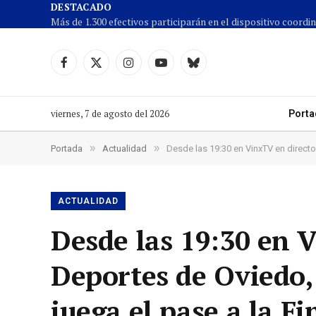
DESTACADO
Facebook
X
Instagram
YouTube
Cielo
(Twitter)
azul
viernes, 7 de agosto del 2026
Porta
»
»
Portada
Actualidad
Desde las 19:30 en VinxTV en directo
ACTUALIDAD
Desde las 19:30 en V
Deportes de Oviedo,
juega el pase a la F