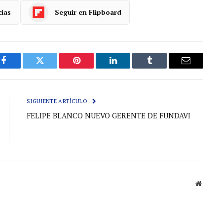
cias
Seguir en Flipboard
Facebook
Gorjeo
Pinterest
LinkedIn
Tumblr
Correo
electróni
SIGUIENTE ARTÍCULO
FELIPE BLANCO NUEVO GERENTE DE FUNDAVI
Sitio
web