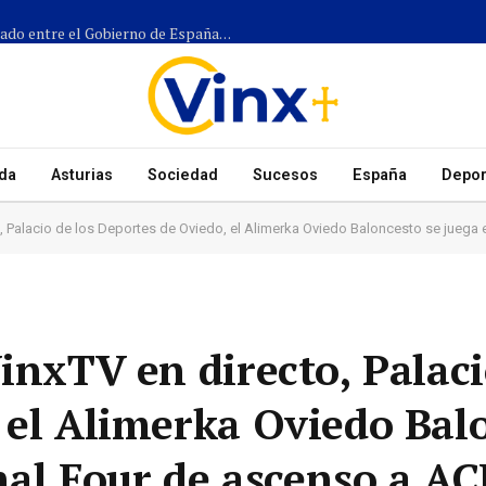
Más de 1.300 efectivos participarán en el dispositivo coordinado entre el Gobierno de España, el Principado de Asturias y los ayuntamientos para el eclipse del 12 de agosto
da
Asturias
Sociedad
Sucesos
España
Depor
, Palacio de los Deportes de Oviedo, el Alimerka Oviedo Baloncesto se juega 
inxTV en directo, Palaci
 el Alimerka Oviedo Bal
inal Four de ascenso a AC