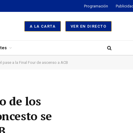
Programación
Publicida
A LA CARTA
VER EN DIRECTO
tes
el pase a la Final Four de ascenso a ACB
o de los
oncesto se
B