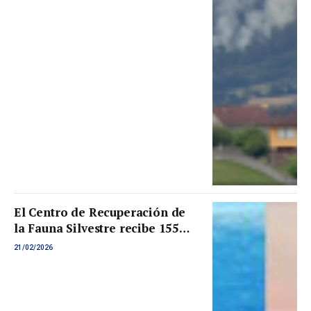
El Centro de Recuperación de
la Fauna Silvestre recibe 155
frailecillos atlánticos afectados
21/02/2026
por las condiciones
meteorológicas