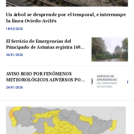
Un árbol se desprende por el temporal, e interrumpe
la línea Oviedo-Avilés
18/02/2026
El Servicio de Emergencias del
Principado de Asturias registra 169
incidencias relacionadas con los
26/01/2026
fenómenos meteorológicos por
costeros y vientos
AVISO ROJO POR FENÓMENOS
METEOROLÓGICOS ADVERSOS POR
COSTEROS ESTE DOMINGO
24/01/2026