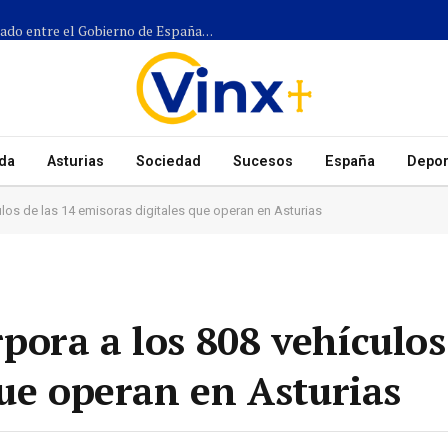
Más de 1.300 efectivos participarán en el dispositivo coordinado entre el Gobierno de España, el Principado de Asturias y los ayuntamientos para el eclipse del 12 de agosto
da
Asturias
Sociedad
Sucesos
España
Depor
los de las 14 emisoras digitales que operan en Asturias
ora a los 808 vehículos 
que operan en Asturias