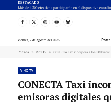
DESTACADO
Facebook
X
Instagram
YouTube
Cielo
(Twitter)
azul
viernes, 7 de agosto del 2026
Porta
»
»
Portada
Vinx TV
CONECTA Taxi incorpora a los 808 vehícu
VINX TV
CONECTA Taxi incorp
emisoras digitales 