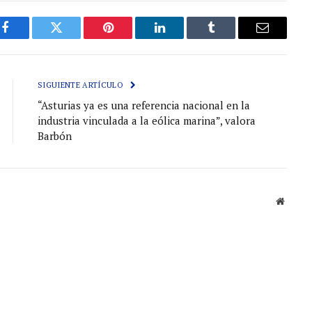
Facebook
Gorjeo
Pinterest
LinkedIn
Tumblr
Correo
electróni
SIGUIENTE ARTÍCULO
“Asturias ya es una referencia nacional en la
industria vinculada a la eólica marina”, valora
Barbón
Sitio
web