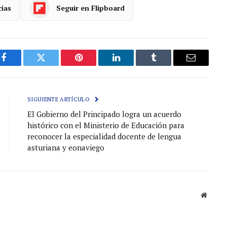
cias
Seguir en Flipboard
Facebook
Gorjeo
Pinterest
LinkedIn
Tumblr
Correo
electróni
SIGUIENTE ARTÍCULO
El Gobierno del Principado logra un acuerdo
histórico con el Ministerio de Educación para
reconocer la especialidad docente de lengua
asturiana y eonaviego
Sitio
web