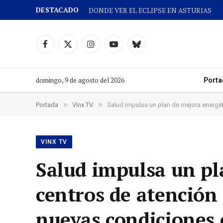
DESTACADO
DONDE VER EL ECLIPSE EN ASTURIAS
Facebook
X
Instagram
YouTube
Cielo
(Twitter)
azul
domingo, 9 de agosto del 2026
Porta
»
»
Portada
Vinx TV
Salud impulsa un plan de mejora energét
VINX TV
Salud impulsa un pl
centros de atención 
nuevas condiciones 