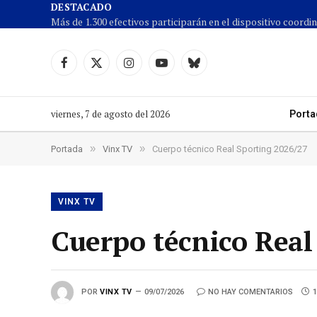
DESTACADO
Facebook
X
Instagram
YouTube
Cielo
(Twitter)
azul
viernes, 7 de agosto del 2026
Porta
»
»
Portada
Vinx TV
Cuerpo técnico Real Sporting 2026/27
VINX TV
Cuerpo técnico Real
POR
VINX TV
09/07/2026
NO HAY COMENTARIOS