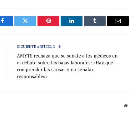
Facebook
Gorjeo
Pinterest
LinkedIn
Tumblr
Correo
electróni
SIGUIENTE ARTÍCULO
AMYTS rechaza que se señale a los médicos en
el debate sobre las bajas laborales: «Hay que
comprender las causas y no señalar
responsables»
Sitio
web