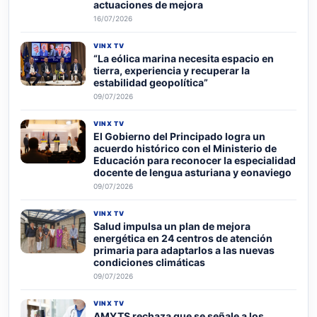
actuaciones de mejora
16/07/2026
VINX TV
“La eólica marina necesita espacio en
tierra, experiencia y recuperar la
estabilidad geopolítica”
09/07/2026
VINX TV
El Gobierno del Principado logra un
acuerdo histórico con el Ministerio de
Educación para reconocer la especialidad
docente de lengua asturiana y eonaviego
09/07/2026
VINX TV
Salud impulsa un plan de mejora
energética en 24 centros de atención
primaria para adaptarlos a las nuevas
condiciones climáticas
09/07/2026
VINX TV
AMYTS rechaza que se señale a los