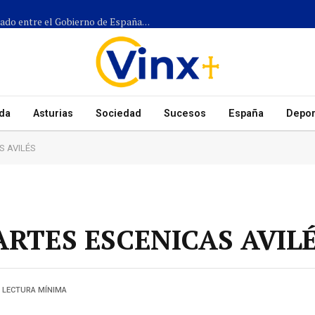
Más de 1.300 efectivos participarán en el dispositivo coordinado entre el Gobierno de España, el Principado de Asturias y los ayuntamientos para el eclipse del 12 de agosto
da
Asturias
Sociedad
Sucesos
España
Depor
S AVILÉS
RTES ESCENICAS AVIL
1 LECTURA MÍNIMA