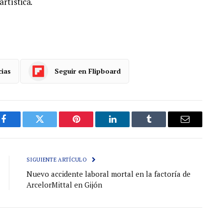
rtística.
cias
Seguir en Flipboard
Facebook
Gorjeo
Pinterest
LinkedIn
Tumblr
Correo
electróni
SIGUIENTE ARTÍCULO
Nuevo accidente laboral mortal en la factoría de
ArcelorMittal en Gijón