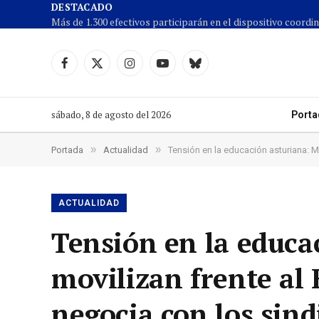
DESTACADO
Facebook
X
Instagram
YouTube
Cielo
(Twitter)
azul
sábado, 8 de agosto del 2026
Porta
»
»
Portada
Actualidad
Tensión en la educación asturiana: 
ACTUALIDAD
Tensión en la educa
movilizan frente al
negocia con los sind