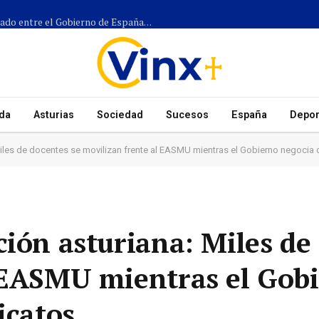
Más de 1.300 efectivos participarán en el dispositivo coordinado entre el Gobierno de España, el Principado de Asturias y los ayuntamientos para el eclipse del 12 de agosto
da
Asturias
Sociedad
Sucesos
España
Depor
Miles de docentes se movilizan frente al EASMU mientras el Gobierno negocia c
ción asturiana: Miles de
 EASMU mientras el Gob
icatos.