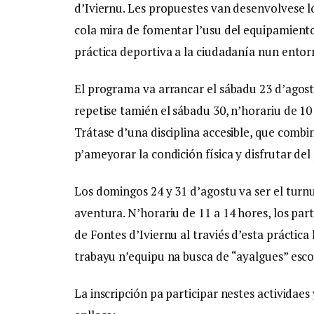
d’Iviernu. Les propuestes van desenvolvese lo
cola mira de fomentar l’usu del equipamiento
práctica deportiva a la ciudadanía nun entorn
El programa va arrancar el sábadu 23 d’agostu
repetise tamién el sábadu 30, n’horariu de 10
Trátase d’una disciplina accesible, que comb
p’ameyorar la condición física y disfrutar d
Los domingos 24 y 31 d’agostu va ser el turnu
aventura. N’horariu de 11 a 14 hores, los par
de Fontes d’Iviernu al traviés d’esta práctica
trabayu n’equipu na busca de “ayalgues” esc
La inscripción pa participar nestes actividaes