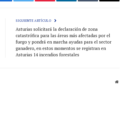
Facebook
Gorjeo
Pinterest
LinkedIn
Tumblr
Correo
electróni
SIGUIENTE ARTÍCULO
Asturias solicitará la declaración de zona
catastrófica para las áreas más afectadas por el
fuego y pondrá en marcha ayudas para el sector
ganadero, en estos momentos se registran en
Asturias 14 incendios forestales
Sitio
web