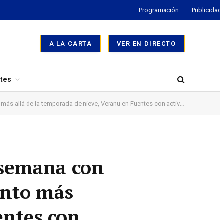
Programación
Publicida
A LA CARTA
VER EN DIRECTO
tes
u en Fuentes con actividades deportivas y de ocio en el entorno de la estación allerana
e semana con
ento más
entes con