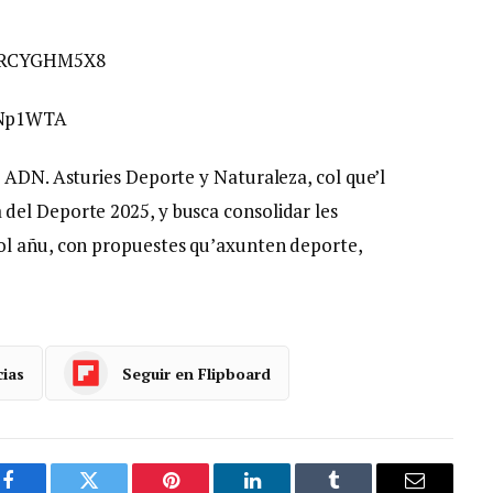
2UxRCYGHM5X8
sANp1WTA
u ADN. Asturies Deporte y Naturaleza, col que’l
del Deporte 2025, y busca consolidar les
ol añu, con propuestes qu’axunten deporte,
cias
Seguir en Flipboard