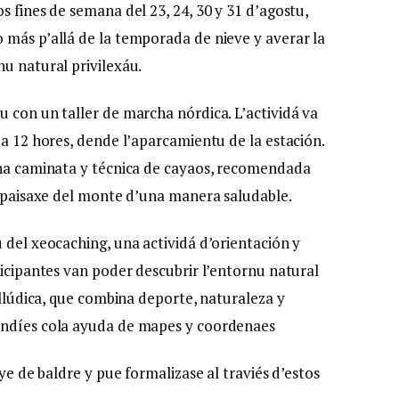
s fines de semana del 23, 24, 30 y 31 d’agostu,
 más p’allá de la temporada de nieve y averar la
u natural privilexáu.
 con un taller de marcha nórdica. L’actividá va
 a 12 hores, dende l’aparcamientu de la estación.
ina caminata y técnica de cayaos, recomendada
el paisaxe del monte d’una manera saludable.
 del xeocaching, una actividá d’orientación y
ticipantes van poder descubrir l’entornu natural
 llúdica, que combina deporte, naturaleza y
ondíes cola ayuda de mapes y coordenaes
 ye de baldre y pue formalizase al traviés d’estos