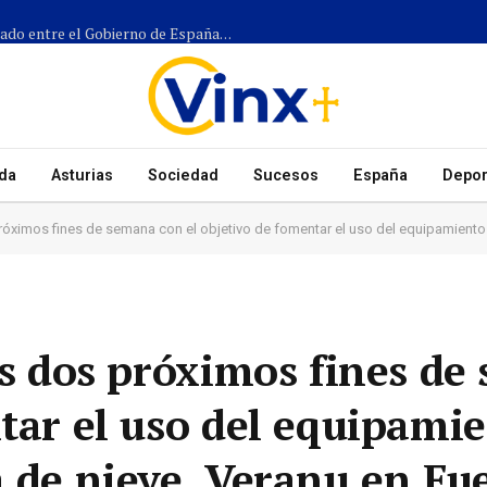
Más de 1.300 efectivos participarán en el dispositivo coordinado entre el Gobierno de España, el Principado de Asturias y los ayuntamientos para el eclipse del 12 de agosto
da
Asturias
Sociedad
Sucesos
España
Depor
ines de semana con el objetivo de fomentar el uso del equipamiento más allá de la temporada de nieve, Veran
los dos próximos fines d
ntar el uso del equipami
a de nieve, Veranu en Fu