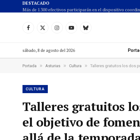
DESTACADO
Facebook
X
Instagram
YouTube
Cielo
(Twitter)
azul
sábado, 8 de agosto del 2026
Porta
»
»
»
Portada
Asturias
Cultura
Talleres gratuitos los dos próximos f
CULTURA
Talleres gratuitos 
el objetivo de fome
allá de la temporad