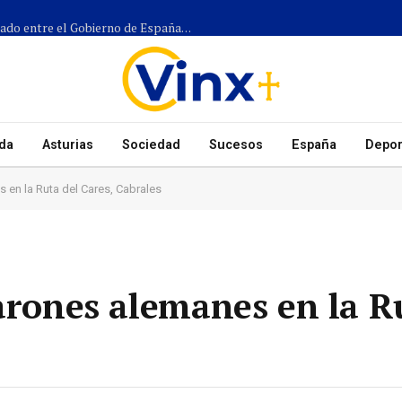
Más de 1.300 efectivos participarán en el dispositivo coordinado entre el Gobierno de España, el Principado de Asturias y los ayuntamientos para el eclipse del 12 de agosto
da
Asturias
Sociedad
Sucesos
España
Depor
 en la Ruta del Cares, Cabrales
varones alemanes en la R