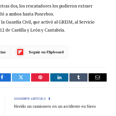
tras dos, los rescatadores los pudieron extraer
ladó a ambos hasta Poncebos.
la Guardia Civil, que activó al GREIM, al Servicio
2 de Castilla y León y Cantabria.
cias
Seguir en Flipboard
Facebook
Gorjeo
Pinterest
LinkedIn
Tumblr
Correo
electróni
SIGUIENTE ARTÍCULO
Herido un camionero en un accidente en Siero