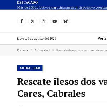
DESTACADO
Facebook
X
Instagram
YouTube
Cielo
(Twitter)
azul
jueves, 6 de agosto del 2026
Porta
»
»
Portada
Actualidad
Rescate ilesos dos varones alemanes
ACTUALIDAD
Rescate ilesos dos 
Cares, Cabrales