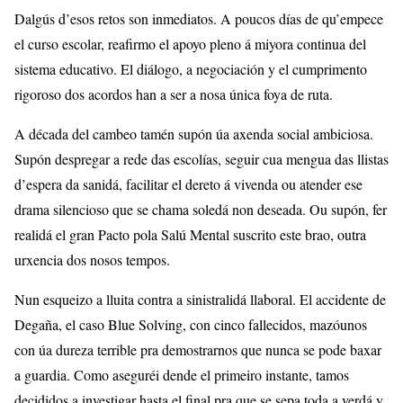
Dalgús d’esos retos son inmediatos. A poucos días de qu’empece
el curso escolar, reafirmo el apoyo pleno á miyora continua del
sistema educativo. El diálogo, a negociación y el cumprimento
rigoroso dos acordos han a ser a nosa única foya de ruta.
A década del cambeo tamén supón úa axenda social ambiciosa.
Supón despregar a rede das escolías, seguir cua mengua das llistas
d’espera da sanidá, facilitar el dereto á vivenda ou atender ese
drama silencioso que se chama soledá non deseada. Ou supón, fer
realidá el gran Pacto pola Salú Mental suscrito este brao, outra
urxencia dos nosos tempos.
Nun esqueizo a lluita contra a sinistralidá llaboral. El accidente de
Degaña, el caso Blue Solving, con cinco fallecidos, mazóunos
con úa dureza terrible pra demostrarnos que nunca se pode baxar
a guardia. Como aseguréi dende el primeiro instante, tamos
decididos a investigar hasta el final pra que se sepa toda a verdá y