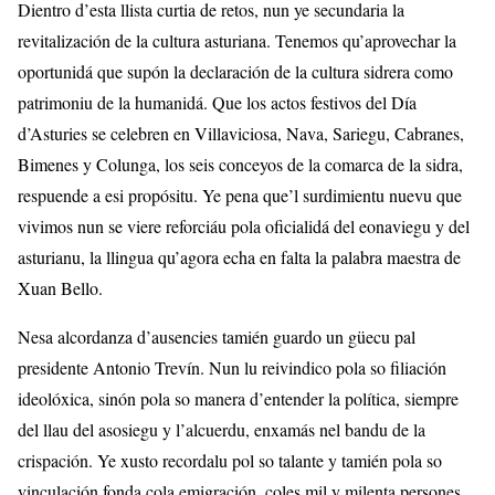
Dientro d’esta llista curtia de retos, nun ye secundaria la
revitalización de la cultura asturiana. Tenemos qu’aprovechar la
oportunidá que supón la declaración de la cultura sidrera como
patrimoniu de la humanidá. Que los actos festivos del Día
d’Asturies se celebren en Villaviciosa, Nava, Sariegu, Cabranes,
Bimenes y Colunga, los seis conceyos de la comarca de la sidra,
respuende a esi propósitu. Ye pena que’l surdimientu nuevu que
vivimos nun se viere reforciáu pola oficialidá del eonaviegu y del
asturianu, la llingua qu’agora echa en falta la palabra maestra de
Xuan Bello.
Nesa alcordanza d’ausencies tamién guardo un güecu pal
presidente Antonio Trevín. Nun lu reivindico pola so filiación
ideolóxica, sinón pola so manera d’entender la política, siempre
del llau del asosiegu y l’alcuerdu, enxamás nel bandu de la
crispación. Ye xusto recordalu pol so talante y tamién pola so
vinculación fonda cola emigración, coles mil y milenta persones