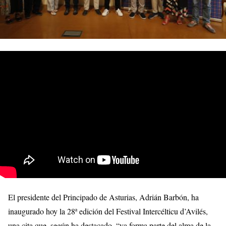
El presidente del Principado de Asturias, Adrián Barbón, ha
inaugurado hoy la 28ª edición del Festival Intercélticu d’Avilés,
una cita que, según ha destacado, “ya forma parte del alma de la