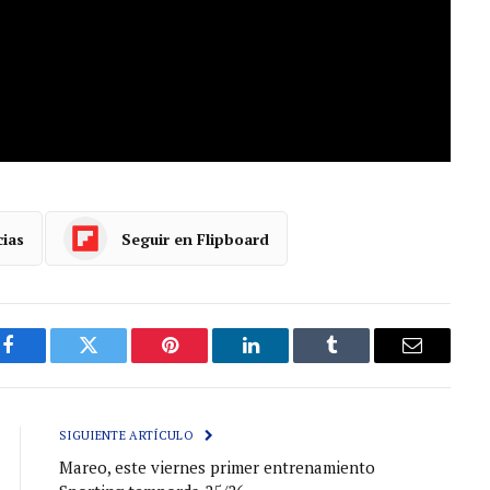
 inestimable ayuda de la Banda de Gaitas Ciudad de
 inquebrantable afición azul que acudió al
 quisieron formar parte de un videoclip que a
s en la historia centenaria del Real Oviedo.
cias
Seguir en Flipboard
Facebook
Gorjeo
Pinterest
LinkedIn
Tumblr
Correo
electróni
SIGUIENTE ARTÍCULO
Mareo, este viernes primer entrenamiento