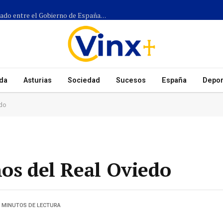
Más de 1.300 efectivos participarán en el dispositivo coordinado entre el Gobierno de España, el Principado de Asturias y los ayuntamientos para el eclipse del 12 de agosto
da
Asturias
Sociedad
Sucesos
España
Depor
edo
ños del Real Oviedo
2 MINUTOS DE LECTURA