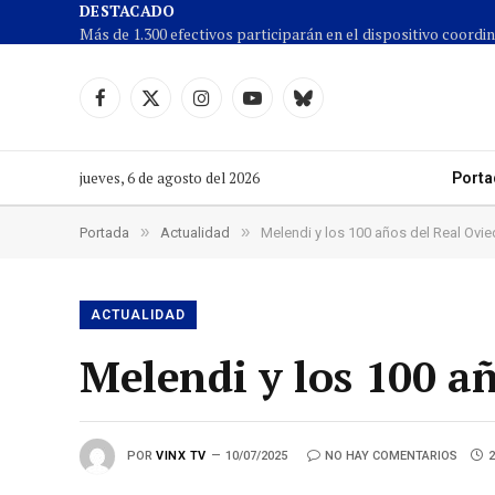
DESTACADO
Facebook
X
Instagram
YouTube
Cielo
(Twitter)
azul
jueves, 6 de agosto del 2026
Porta
»
»
Portada
Actualidad
Melendi y los 100 años del Real Ovi
ACTUALIDAD
Melendi y los 100 a
POR
VINX TV
10/07/2025
NO HAY COMENTARIOS