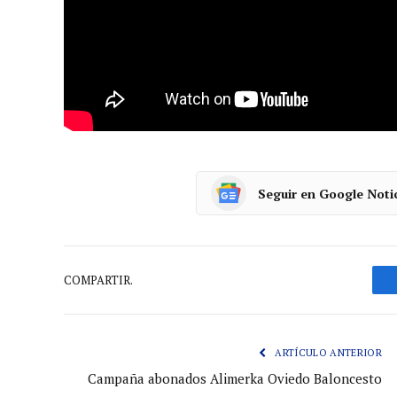
Un trabajo que no hubiera sido posible sin la
Oviedo y el Oviedo Rugby. Mención a parte, la
llamamiento del club, más de 1.500 oviedistas
buen seguro quedará grabado en letras dorada
Seguir en Google Noti
COMPARTIR.
ARTÍCULO ANTERIOR
Campaña abonados Alimerka Oviedo Baloncesto