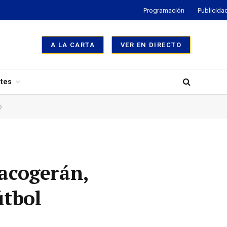
Programación
Publicida
A LA CARTA
VER EN DIRECTO
tes
o
 acogerán,
útbol