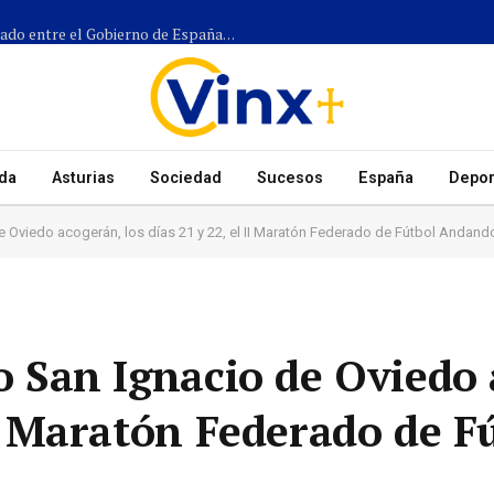
Más de 1.300 efectivos participarán en el dispositivo coordinado entre el Gobierno de España, el Principado de Asturias y los ayuntamientos para el eclipse del 12 de agosto
da
Asturias
Sociedad
Sucesos
España
Depor
e Oviedo acogerán, los días 21 y 22, el II Maratón Federado de Fútbol Andand
io San Ignacio de Oviedo
 II Maratón Federado de F