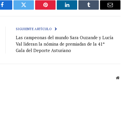
Facebook
Gorjeo
Pinterest
LinkedIn
Tumblr
Correo
electróni
SIGUIENTE ARTÍCULO
Las campeonas del mundo Sara Ouzande y Lucía
Val lideran la nómina de premiadas de la 41ª
Gala del Deporte Asturiano
Sitio
web