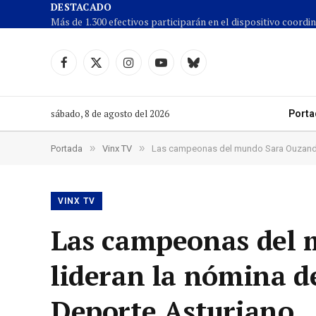
DESTACADO
Facebook
X
Instagram
YouTube
Cielo
(Twitter)
azul
sábado, 8 de agosto del 2026
Porta
»
»
Portada
Vinx TV
Las campeonas del mundo Sara Ouzande y
VINX TV
Las campeonas del 
lideran la nómina d
Deporte Asturiano