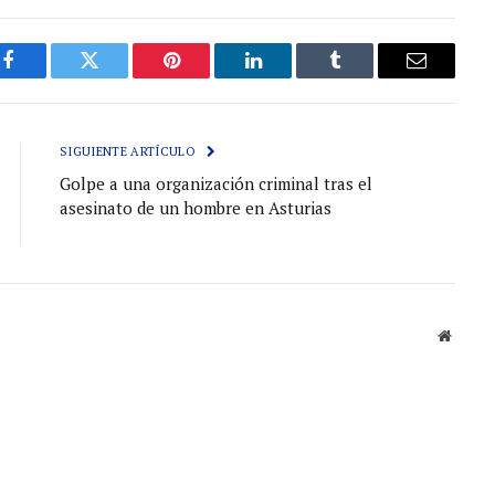
Facebook
Gorjeo
Pinterest
LinkedIn
Tumblr
Correo
electróni
SIGUIENTE ARTÍCULO
Golpe a una organización criminal tras el
asesinato de un hombre en Asturias
Sitio
web