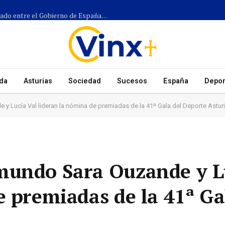
Más de 1.300 efectivos participarán en el dispositivo coordinado entre el Gobierno de España, el Principado de Asturias y los ayuntamientos para el eclipse del 12 de agosto
da
Asturias
Sociedad
Sucesos
España
Depor
 Lucía Val lideran la nómina de premiadas de la 41ª Gala del Deporte Astur
mundo Sara Ouzande y L
e premiadas de la 41ª Ga