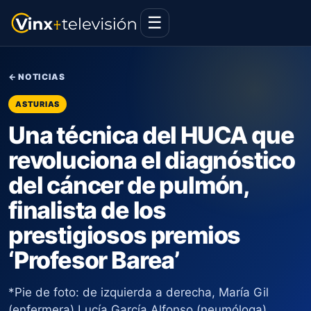
☰
← NOTICIAS
ASTURIAS
Una técnica del HUCA que
revoluciona el diagnóstico
del cáncer de pulmón,
finalista de los
prestigiosos premios
‘Profesor Barea’
*Pie de foto: de izquierda a derecha, María Gil
(enfermera) Lucía García Alfonso (neumóloga)