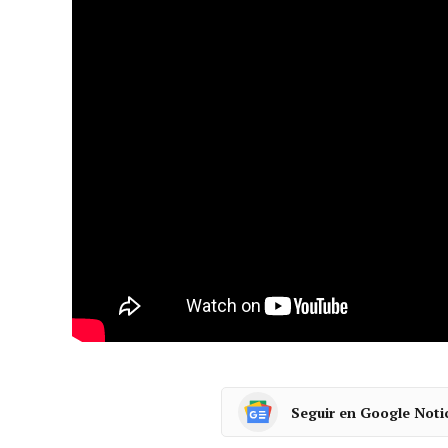
recuperación de «viejos consensos entre parti
advirtiendo contra «la gangrena de los popul
a su jucio, «urge construir acuerdos transvers
nos esperan».
Tina Gutiérrez, actuación musical.
Al pleno institucional, entre otras autoridade
Barbón, y ha contado con la presencia de num
el pleno, la cantante Tina Gutiérrez ha prot
tres canciones, entre ellas el himno de Astur
comunidad autónoma, en un acto celebrado e
Seguir en Google Noti