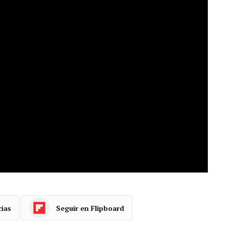
dos, superadores de la política de bloques»,
ismos y los nacionalismos disgregadores». Porque,
ales entre partidos para afrontar los retos que
s, ha asistido el presidente del Principado, Adrián
erosos invitados de distintos ámbitos. Finalizado
agonizado una actuación musical interpretando
ias, como muestra de celebración del día de la
n el salón Europa.
cias
Seguir en Flipboard