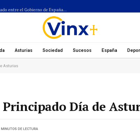
Más de 1.300 efectivos participarán en el dispositivo coordinado entre el Gobierno de España, el Principado de Asturias y los ayuntamientos para el eclipse del 12 de agosto
da
Asturias
Sociedad
Sucesos
España
Depor
e Asturias
 Principado Día de Astur
3 MINUTOS DE LECTURA