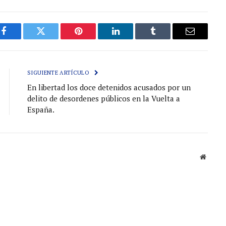
Facebook
Gorjeo
Pinterest
LinkedIn
Tumblr
Correo
electróni
SIGUIENTE ARTÍCULO
En libertad los doce detenidos acusados por un
delito de desordenes públicos en la Vuelta a
España.
Sitio
web