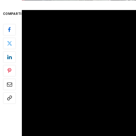
¡Arrancamos OCB 360!
COMPARTIR
Primer episodio del podcast oficial del Alim
(Jefe de Prensa del Alimerka OCB). Charlamo
General) sobre la situación actual del club y
Televisión. En la segunda parte, tertulia co
(Bajando al Barro) para analizar actualidad, r
#OCB360 #AlimerkaOCB #OviedoBaloncesto #