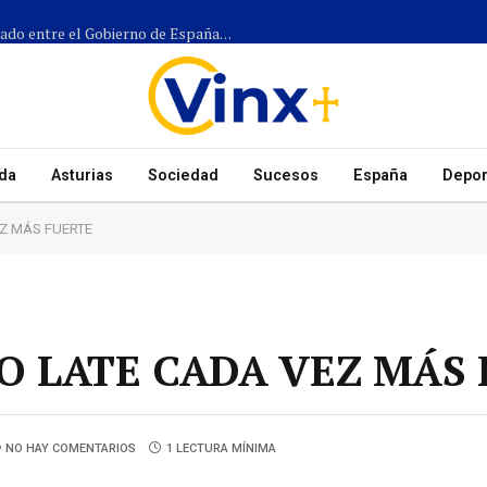
Más de 1.300 efectivos participarán en el dispositivo coordinado entre el Gobierno de España, el Principado de Asturias y los ayuntamientos para el eclipse del 12 de agosto
da
Asturias
Sociedad
Sucesos
España
Depor
EZ MÁS FUERTE
IO LATE CADA VEZ MÁS
NO HAY COMENTARIOS
1 LECTURA MÍNIMA