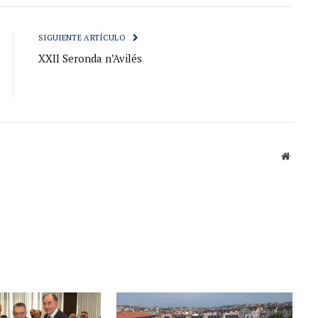
electróni
SIGUIENTE ARTÍCULO
XXII Seronda n’Avilés
Sitio
web