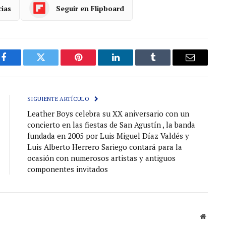
cias
Seguir en Flipboard
Facebook
Gorjeo
Pinterest
LinkedIn
Tumblr
Correo
electróni
SIGUIENTE ARTÍCULO
Leather Boys celebra su XX aniversario con un
concierto en las fiestas de San Agustín , la banda
fundada en 2005 por Luis Miguel Díaz Valdés y
Luis Alberto Herrero Sariego contará para la
ocasión con numerosos artistas y antiguos
componentes invitados
Sitio