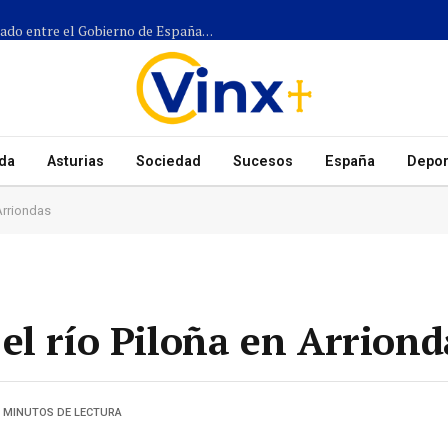
Más de 1.300 efectivos participarán en el dispositivo coordinado entre el Gobierno de España, el Principado de Asturias y los ayuntamientos para el eclipse del 12 de agosto
da
Asturias
Sociedad
Sucesos
España
Depor
Arriondas
el río Piloña en Arriond
3 MINUTOS DE LECTURA