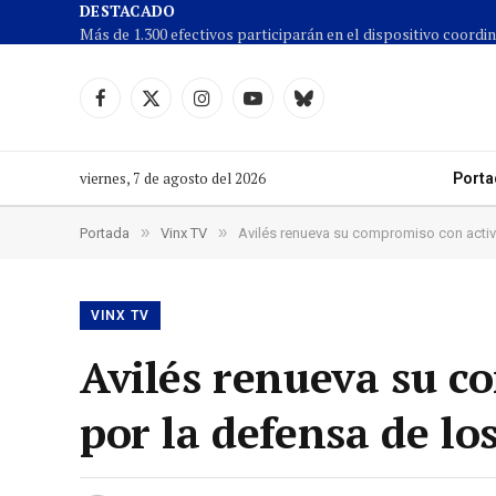
DESTACADO
Facebook
X
Instagram
YouTube
Cielo
(Twitter)
azul
viernes, 7 de agosto del 2026
Porta
»
»
Portada
Vinx TV
Avilés renueva su compromiso con activ
VINX TV
Avilés renueva su c
por la defensa de l