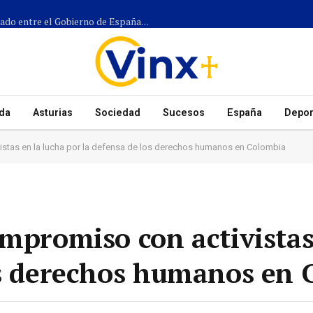
Más de 1.300 efectivos participarán en el dispositivo coordinado entre el Gobierno de España, el Principado de Asturias y los ayuntamientos para el eclipse del 12 de agosto
da
Asturias
Sociedad
Sucesos
España
Depor
istas en la lucha por la defensa de los derechos humanos en Colombia
ompromiso con activistas
os derechos humanos en