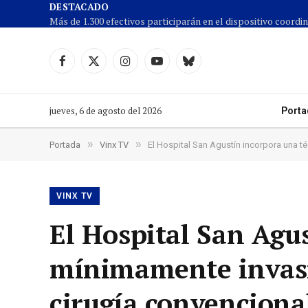
DESTACADO
Facebook
X
Instagram
YouTube
Cielo
(Twitter)
azul
jueves, 6 de agosto del 2026
Porta
»
»
Portada
Vinx TV
El Hospital San Agustín incorpora una té
VINX TV
El Hospital San Agu
mínimamente invasiv
cirugía convenciona