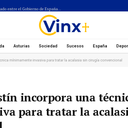
Más de 1.300 efectivos participarán en el dispositivo coordinado entre el Gobierno de España, el Principado de Asturias y los ayuntamientos para el eclipse del 12 de agosto
da
Asturias
Sociedad
Sucesos
España
Depor
cnica mínimamente invasiva para tratar la acalasia sin cirugía convencional
stín incorpora una técni
a para tratar la acalasi
l