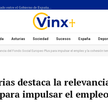
Más de 1.300 efectivos participarán en el dispositivo coordinado entre el Gobierno de España, el Principado de Asturias y los ayuntamientos para el eclipse del 12 de agosto
da
Asturias
Sociedad
Sucesos
España
Depor
ancia del Fondo Social Europeo Plus para impulsar el empleo y la cohesión terri
ias destaca la relevanci
 para impulsar el empleo