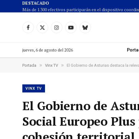
DESTACADO
Facebook
X
Instagram
YouTube
Cielo
(Twitter)
azul
jueves, 6 de agosto del 2026
Porta
»
»
Portada
Vinx TV
El Gobierno de Asturias destaca la relev
VINX TV
El Gobierno de Astur
Social Europeo Plus
cohesión territorial