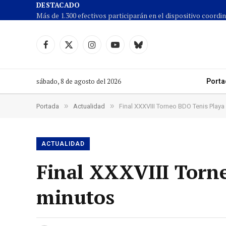
DESTACADO
Facebook
X
Instagram
YouTube
Cielo
(Twitter)
azul
sábado, 8 de agosto del 2026
Porta
»
»
Portada
Actualidad
Final XXXVIII Torneo BDO Tenis Play
ACTUALIDAD
Final XXXVIII Torn
minutos