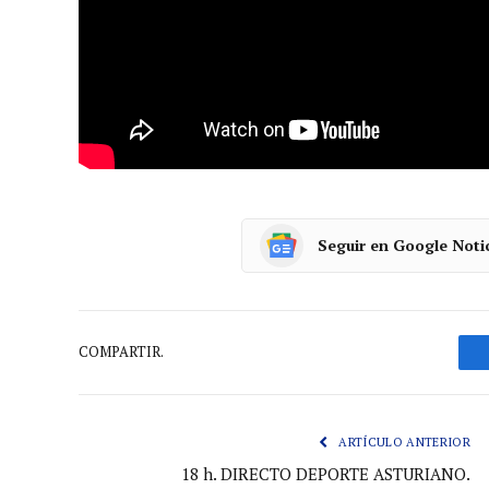
Time lapse Final XXXVIII Torneo BDO Tenis 
Thiem por un doble 6-4, en una hora y 16 min
de La Ribera. Lo resumimos en 2 minutos
Seguir en Google Noti
COMPARTIR.
ARTÍCULO ANTERIOR
18 h. DIRECTO DEPORTE ASTURIANO.