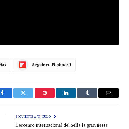
Playa Luanco, Richard Gasquet vence a Dominic
utos, ante casi 2.400 espectadores en las gradas
cias
Seguir en Flipboard
Facebook
Gorjeo
Pinterest
LinkedIn
Tumblr
Correo
electróni
SIGUIENTE ARTÍCULO
Descenso Internacional del Sella la gran fiesta