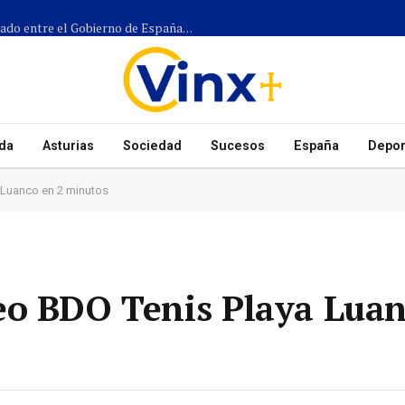
Más de 1.300 efectivos participarán en el dispositivo coordinado entre el Gobierno de España, el Principado de Asturias y los ayuntamientos para el eclipse del 12 de agosto
da
Asturias
Sociedad
Sucesos
España
Depor
a Luanco en 2 minutos
eo BDO Tenis Playa Luan