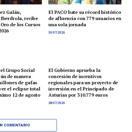
ez Galán,
El PACO bate su récord histórico
 Iberdrola, recibe
de afluencia con 779 usuarios en
 Oro de los Cursos
una sola jornada
2026
30/07/2026
 el Grupo Social
El Gobierno aprueba la
rán de manera
concesión de incentivos
millones de gafas
regionales para un proyecto de
er el eclipse total
inversión en el Principado de
óximo 12 de agosto
Asturias por 310.779 euros
28/07/2026
UN COMENTARIO