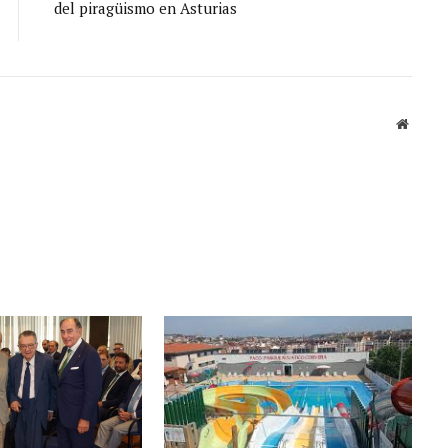
del piragüismo en Asturias
Sitio
web