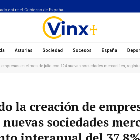
Más de 1.300 efectivos participarán en el dispositivo coordinado entre el Gobierno de España, el Principado de Asturias y los ayuntamientos para el eclipse del 12 de agosto
da
Asturias
Sociedad
Sucesos
España
Depor
e empresas en el mes de julio con 124 nuevas sociedades mercantiles, registra
do la creación de empres
4 nuevas sociedades merc
nto interanual del 37,8