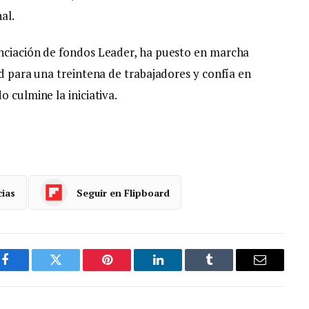
al.
anciación de fondos Leader, ha puesto en marcha
ad para una treintena de trabajadores y confía en
 culmine la iniciativa.
cias
Seguir en Flipboard
Facebook
Gorjeo
Pinterest
LinkedIn
Tumblr
Correo
electróni