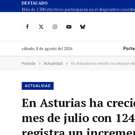
DESTACADO
Facebook
X
Instagram
YouTube
Cielo
(Twitter)
azul
sábado, 8 de agosto del 2026
Porta
»
»
Portada
Actualidad
En Asturias ha crecido la creación d
ACTUALIDAD
En Asturias ha creci
mes de julio con 12
registra un increme