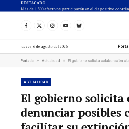
DESTACADO
Facebook
X
Instagram
YouTube
Cielo
(Twitter)
azul
jueves, 6 de agosto del 2026
Porta
»
»
Portada
Actualidad
El gobierno solicita colaboración ci
ACTUALIDAD
El gobierno solicita
denunciar posibles 
facilitar su extinció