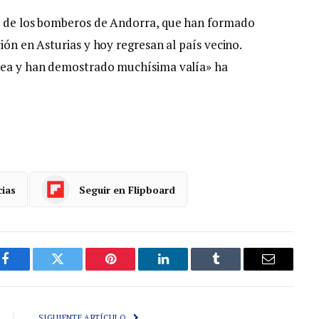
da de los bomberos de Andorra, que han formado
ión en Asturias y hoy regresan al país vecino.
ínea y han demostrado muchísima valía» ha
cias
Seguir en Flipboard
Facebook
Gorjeo
Pinterest
LinkedIn
Tumblr
Correo
electróni
SIGUIENTE ARTÍCULO