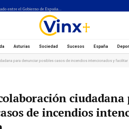
Más de 1.300 efectivos participarán en el dispositivo coordinado entre el Gobierno de España, el Principado de Asturias y los ayuntamientos para el eclipse del 12 de agosto
da
Asturias
Sociedad
Sucesos
España
Depor
udadana para denunciar posibles casos de incendios intencionados y facilitar 
 colaboración ciudadana
casos de incendios inten
n