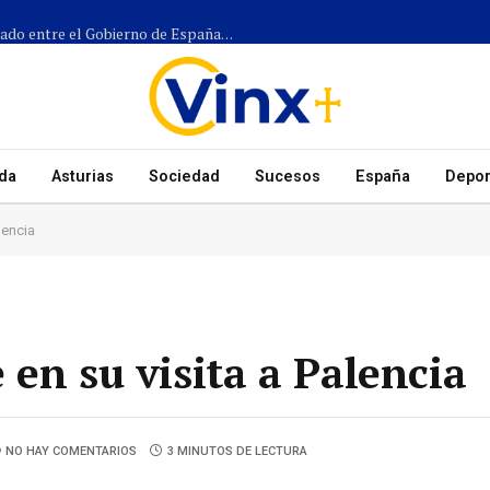
Más de 1.300 efectivos participarán en el dispositivo coordinado entre el Gobierno de España, el Principado de Asturias y los ayuntamientos para el eclipse del 12 de agosto
da
Asturias
Sociedad
Sucesos
España
Depor
lencia
en su visita a Palencia
NO HAY COMENTARIOS
3 MINUTOS DE LECTURA