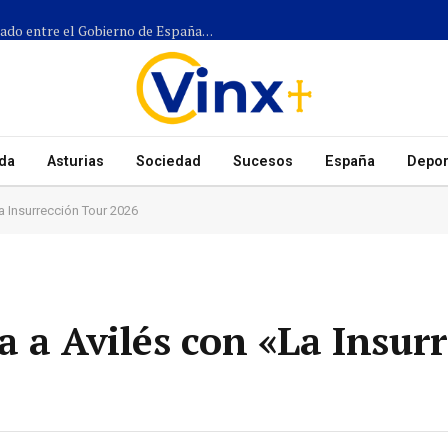
Más de 1.300 efectivos participarán en el dispositivo coordinado entre el Gobierno de España, el Principado de Asturias y los ayuntamientos para el eclipse del 12 de agosto
da
Asturias
Sociedad
Sucesos
España
Depor
a Insurrección Tour 2026
a a Avilés con «La Insur