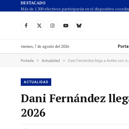
DESTACADO
Facebook
X
Instagram
YouTube
Cielo
(Twitter)
azul
viernes, 7 de agosto del 2026
Porta
»
»
Portada
Actualidad
Dani Fernández llega a Avilés con «L
ACTUALIDAD
Dani Fernández lleg
2026