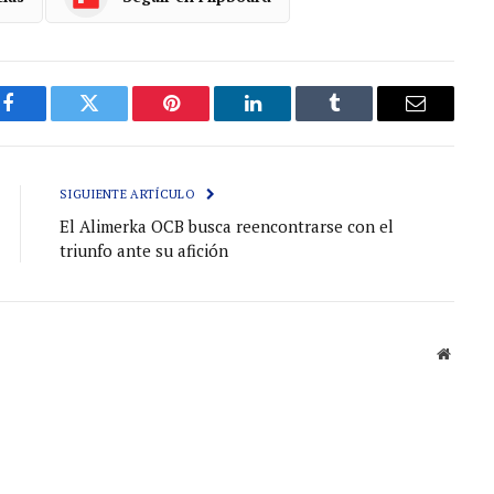
Facebook
Gorjeo
Pinterest
LinkedIn
Tumblr
Correo
electróni
SIGUIENTE ARTÍCULO
El Alimerka OCB busca reencontrarse con el
triunfo ante su afición
Sitio
web