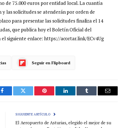
o de 75.000 euros por entidad local. La cuantía
n y las solicitudes se atenderán por orden de
plazo para presentar las solicitudes finaliza el 14
das, que publica hoy el Boletín Oficial del
 el siguiente enlace: https://acortar.link/ECv4Ug
cias
Seguir en Flipboard
Facebook
Gorjeo
Pinterest
LinkedIn
Tumblr
Correo
electróni
SIGUIENTE ARTÍCULO
El Aeropuerto de Asturias, elegido el mejor de su