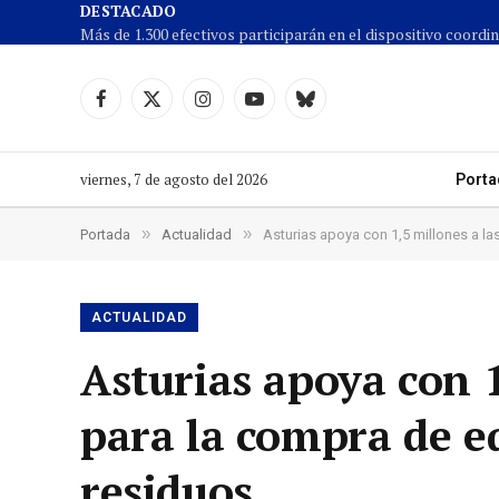
DESTACADO
Facebook
X
Instagram
YouTube
Cielo
(Twitter)
azul
viernes, 7 de agosto del 2026
Porta
»
»
Portada
Actualidad
Asturias apoya con 1,5 millones a l
ACTUALIDAD
Asturias apoya con 1
para la compra de e
residuos