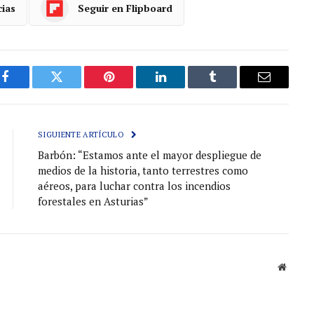
cias
Seguir en Flipboard
Facebook
Gorjeo
Pinterest
LinkedIn
Tumblr
Correo
electróni
SIGUIENTE ARTÍCULO
Barbón: “Estamos ante el mayor despliegue de
medios de la historia, tanto terrestres como
aéreos, para luchar contra los incendios
forestales en Asturias”
Sitio
web