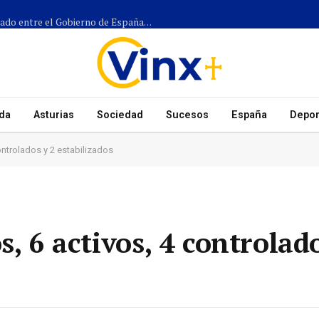
Más de 1.300 efectivos participarán en el dispositivo coordinado entre el Gobierno de España, el Principado de Asturias y los ayuntamientos para el eclipse del 12 de agosto
da
Asturias
Sociedad
Sucesos
España
Depor
ontrolados y 2 estabilizados
s, 6 activos, 4 controlad