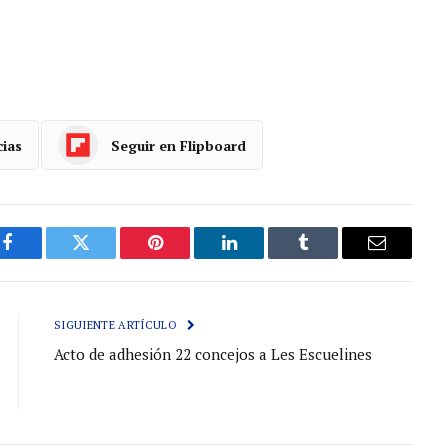
cias
Seguir en Flipboard
Facebook
Gorjeo
Pinterest
LinkedIn
Tumblr
Correo
electróni
SIGUIENTE ARTÍCULO
Acto de adhesión 22 concejos a Les Escuelines