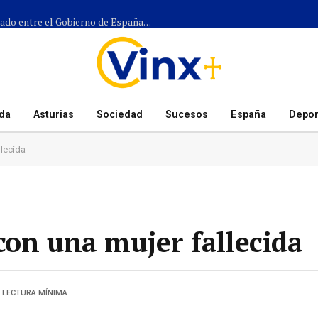
Más de 1.300 efectivos participarán en el dispositivo coordinado entre el Gobierno de España, el Principado de Asturias y los ayuntamientos para el eclipse del 12 de agosto
da
Asturias
Sociedad
Sucesos
España
Depor
llecida
con una mujer fallecida
1 LECTURA MÍNIMA