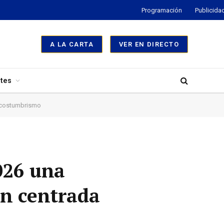
Programación
Publicida
A LA CARTA
VER EN DIRECTO
tes
l costumbrismo
026 una
ón centrada