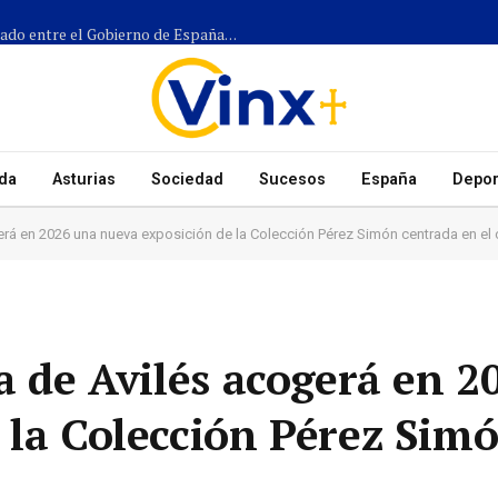
Más de 1.300 efectivos participarán en el dispositivo coordinado entre el Gobierno de España, el Principado de Asturias y los ayuntamientos para el eclipse del 12 de agosto
da
Asturias
Sociedad
Sucesos
España
Depor
gerá en 2026 una nueva exposición de la Colección Pérez Simón centrada en e
a de Avilés acogerá en 2
 la Colección Pérez Sim