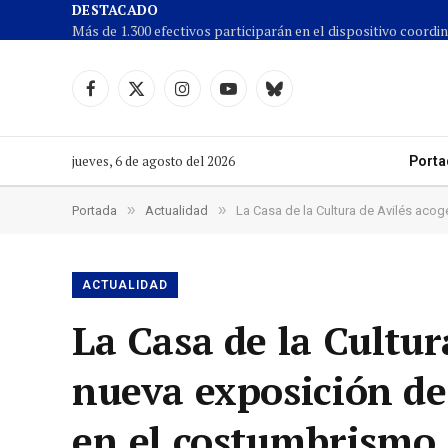
DESTACADO
Facebook
X
Instagram
YouTube
Cielo
(Twitter)
azul
jueves, 6 de agosto del 2026
Porta
»
»
Portada
Actualidad
La Casa de la Cultura de Avilés aco
ACTUALIDAD
La Casa de la Cultur
nueva exposición de
en el costumbrismo