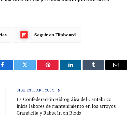
cias
Seguir en Flipboard
Facebook
Gorjeo
Pinterest
LinkedIn
Tumblr
Correo
electróni
SIGUIENTE ARTÍCULO
La Confederación Hidrográica del Cantábrico
inicia labores de mantenimiento en los arroyos
Grandiella y Rabucán en Riods