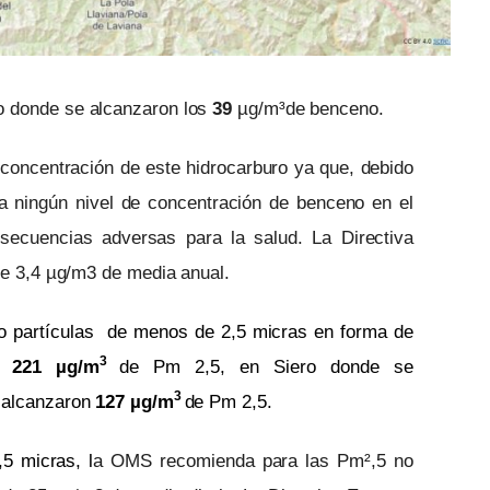
o
donde
se alcanzaron los
3
9
µg/m³de
benceno.
oncentración de este hidrocarburo ya que, debido
ra ningún nivel de concentración de benceno en el
secuencias adversas para la salud. La Directiva
de 3,4 µg/m3 de media anual.
cro partículas de menos de 2,5 micras en forma de
3
on
221
µg/m
de Pm 2,5, en Siero donde se
3
e alcanzaron
127
µg/m
de Pm 2,5.
5 micras, l
a OMS recomienda para las Pm²,5 no