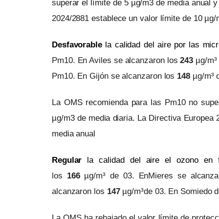
superar el límite de 5 µg/m3 de media anual y
2024/2881 establece un valor límite de 10 µg
Desfavorable
la calidad del aire por las mi
Pm10. En Aviles se alcanzaron los
243
µg/m³ 
Pm10. En Gijón se alcanzaron los
148
µg/m³ 
La OMS recomienda para las Pm10 no supera
µg/m3 de media diaria. La Directiva Europea 
media anual
Regul
ar
la calidad del aire
el ozono
en 
los
1
66
µg/m³ de 03. EnMieres se alcanz
alcanzaron los
1
47
µg/m³de 03. En Somiedo d
La OMS ha rebajado el valor límite de protecc