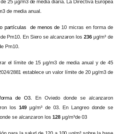
 de 25 µg/m3 de media diaria. La Directiva Europea
/m3 de media anual.
cro partículas de menos de
10 micras en forma de
de Pm10. En Siero se alcanzaron los
2
36
µg/m³ de
de Pm10.
r el límite de 15 µg/m3 de media anual y de 45
2024/2881 establece un valor límite de 20 µg/m3 de
forma de O3
.
En Oviedo donde se alcanzaron
aron los
1
49
µg/m³ de 03. En Langreo donde se
onde se alcanzaron los
1
28
µg/m³de 03
ión para la salud de 120 a 100 µg/m³ sobre la base