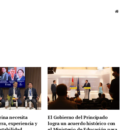
Sitio
web
rina necesita
El Gobierno del Principado
rra, experiencia y
logra un acuerdo histórico con
estabilidad
el Ministerio de Educación para