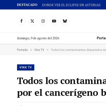
DESTACADO
DONDE VER EL ECLIPSE EN ASTURIAS
Facebook
X
Instagram
YouTube
Cielo
(Twitter)
azul
domingo, 9 de agosto del 2026
Porta
»
»
Portada
Vinx TV
Todos los contaminantes disparados en t
VINX TV
Todos los contamina
por el cancerígeno b