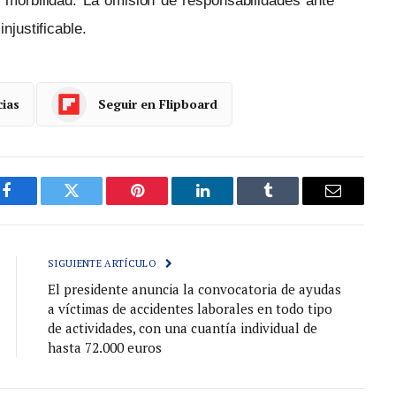
 morbilidad. La omisión de responsabilidades ante
njustificable.
cias
Seguir en Flipboard
Facebook
Gorjeo
Pinterest
LinkedIn
Tumblr
Correo
electróni
SIGUIENTE ARTÍCULO
El presidente anuncia la convocatoria de ayudas
a víctimas de accidentes laborales en todo tipo
de actividades, con una cuantía individual de
hasta 72.000 euros