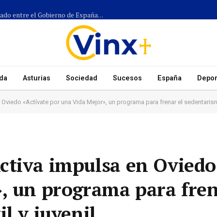
Más de 1.300 efectivos participarán en el dispositivo coordinado entre el Gobierno de España, el Principado de Asturias y los ayuntamientos para el eclipse del 12 de agosto
da
Asturias
Sociedad
Sucesos
España
Depor
viedo «Actívate por una Vida Mejor», un programa para frenar el sedentarismo 
tiva impulsa en Oviedo
, un programa para fren
l y juvenil