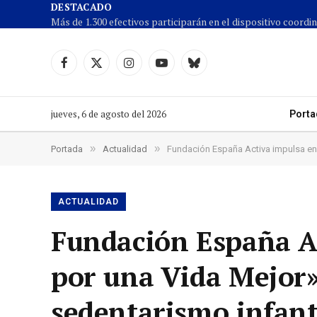
DESTACADO
Facebook
X
Instagram
YouTube
Cielo
(Twitter)
azul
jueves, 6 de agosto del 2026
Porta
»
»
Portada
Actualidad
Fundación España Activa impulsa en O
ACTUALIDAD
Fundación España Ac
por una Vida Mejor»
sedentarismo infanti