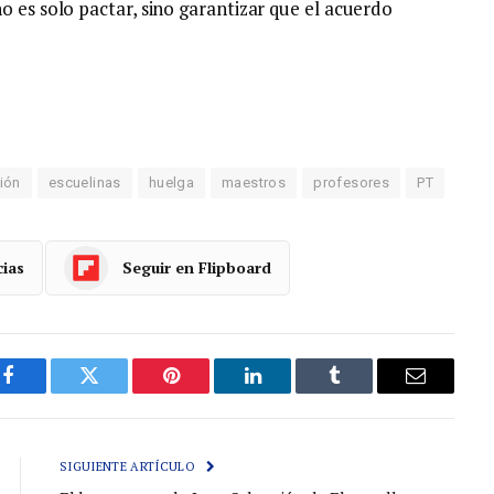
o es solo pactar, sino garantizar que el acuerdo
ión
escuelinas
huelga
maestros
profesores
PT
cias
Seguir en Flipboard
Facebook
Gorjeo
Pinterest
LinkedIn
Tumblr
Correo
electróni
SIGUIENTE ARTÍCULO