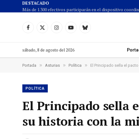
DESTACADO
Facebook
X
Instagram
YouTube
Cielo
(Twitter)
azul
sábado, 8 de agosto del 2026
Porta
»
»
»
Portada
Asturias
Política
El Principado sella el pac
POLÍTICA
El Principado sella 
su historia con la m