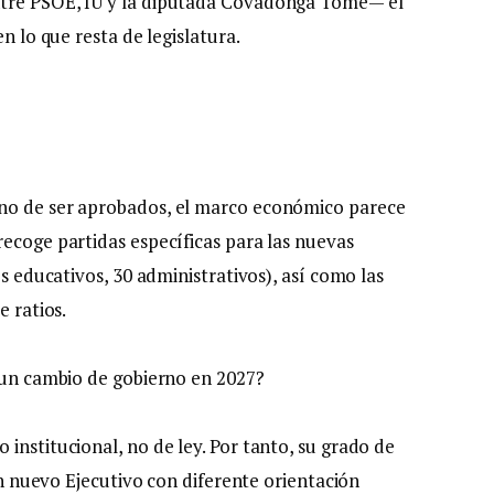
ntre PSOE, IU y la diputada Covadonga Tomé— el
n lo que resta de legislatura.
ino de ser aprobados, el marco económico parece
recoge partidas específicas para las nuevas
es educativos, 30 administrativos), así como las
e ratios.
y un cambio de gobierno en 2027?
institucional, no de ley. Por tanto, su grado de
 un nuevo Ejecutivo con diferente orientación