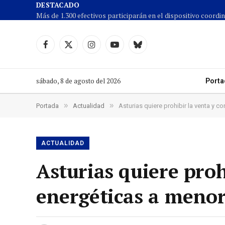
DESTACADO
Facebook
X
Instagram
YouTube
Cielo
(Twitter)
azul
sábado, 8 de agosto del 2026
Porta
»
»
Portada
Actualidad
Asturias quiere prohibir la venta y
ACTUALIDAD
Asturias quiere pro
energéticas a menor