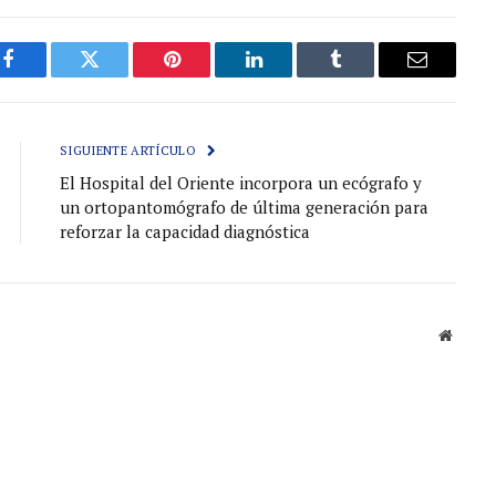
Facebook
Gorjeo
Pinterest
LinkedIn
Tumblr
Correo
electróni
SIGUIENTE ARTÍCULO
El Hospital del Oriente incorpora un ecógrafo y
un ortopantomógrafo de última generación para
reforzar la capacidad diagnóstica
Sitio
web