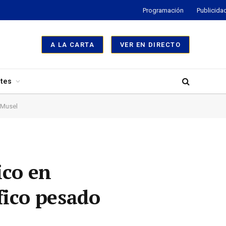
Programación
Publicida
A LA CARTA
VER EN DIRECTO
tes
l Musel
ico en
fico pesado