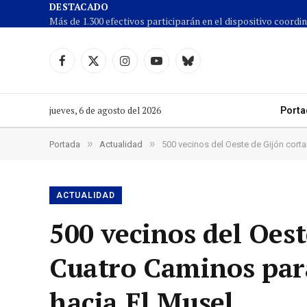
DESTACADO
Facebook
X
Instagram
YouTube
Cielo
(Twitter)
azul
jueves, 6 de agosto del 2026
Porta
»
»
Portada
Actualidad
500 vecinos del Oeste de Gijón cortan
ACTUALIDAD
500 vecinos del Oest
Cuatro Caminos para 
hacia El Musel