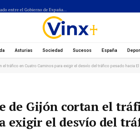
Más de 1.300 efectivos participarán en el dispositivo coordinado entre el Gobierno de España, el Principado de Asturias y los ayuntamientos para el eclipse del 12 de agosto
da
Asturias
Sociedad
Sucesos
España
Depor
 el tráfico en Cuatro Caminos para exigir el desvío del tráfico pesado hacia E
e de Gijón cortan el tráf
exigir el desvío del trá