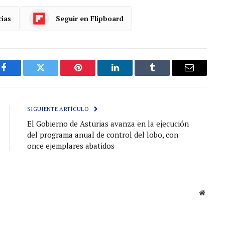
cias
Seguir en Flipboard
Facebook
Gorjeo
Pinterest
LinkedIn
Tumblr
Correo
electróni
SIGUIENTE ARTÍCULO
El Gobierno de Asturias avanza en la ejecución
del programa anual de control del lobo, con
once ejemplares abatidos
Sitio
web