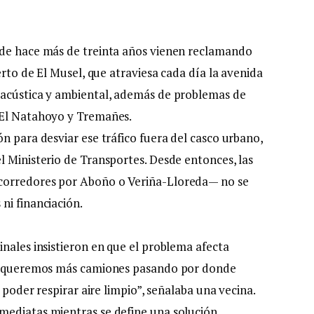
sde hace más de treinta años vienen reclamando
erto de El Musel, que atraviesa cada día la avenida
 acústica y ambiental, además de problemas de
 El Natahoyo y Tremañes.
n para desviar ese tráfico fuera del casco urbano,
l Ministerio de Transportes. Desde entonces, las
corredores por Aboño o Veriña-Lloreda— no se
ni financiación.
nales insistieron en que el problema afecta
“No queremos más camiones pasando por donde
e poder respirar aire limpio”, señalaba una vecina.
mediatas mientras se define una solución