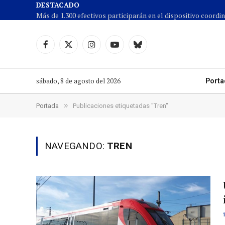
DESTACADO
Facebook
X
Instagram
YouTube
Cielo
(Twitter)
azul
sábado, 8 de agosto del 2026
Porta
»
Portada
Publicaciones etiquetadas "Tren"
NAVEGANDO:
TREN