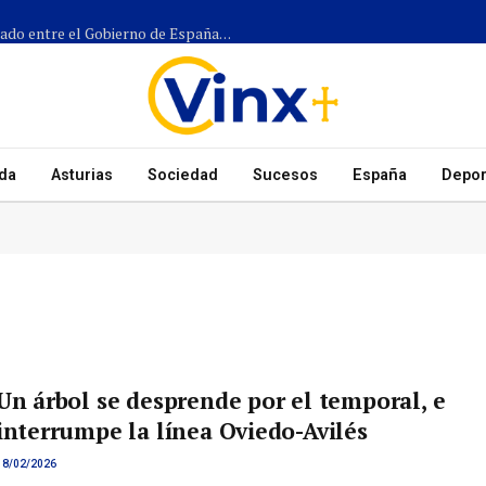
Más de 1.300 efectivos participarán en el dispositivo coordinado entre el Gobierno de España, el Principado de Asturias y los ayuntamientos para el eclipse del 12 de agosto
da
Asturias
Sociedad
Sucesos
España
Depor
Un árbol se desprende por el temporal, e
interrumpe la línea Oviedo-Avilés
18/02/2026