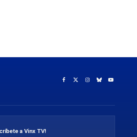
Facebook
X
Instagram
Cielo
YouTube
(Twitter)
azul
críbete a Vinx TV!