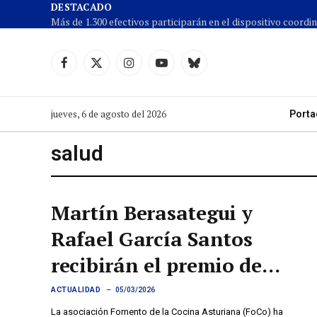
DESTACADO
Facebook
X
Instagram
YouTube
Cielo
(Twitter)
azul
jueves, 6 de agosto del 2026
Porta
salud
Martín Berasategui y
Rafael García Santos
recibirán el premio de
Fomento de la Cocina
ACTUALIDAD
05/03/2026
La asociación Fomento de la Cocina Asturiana (FoCo) ha