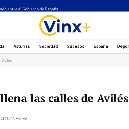
Más de 1.300 efectivos participarán en el dispositivo coordinado entre el Gobierno de España, el Principado de Asturias y los ayuntamientos para el eclipse del 12 de agosto
da
Asturias
Sociedad
Sucesos
España
Depor
e Avilés
 llena las calles de Avilés
1 LECTURA MÍNIMA