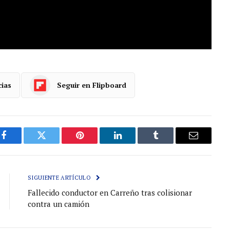
cias
Seguir en Flipboard
Facebook
Gorjeo
Pinterest
LinkedIn
Tumblr
Correo
electróni
SIGUIENTE ARTÍCULO
Fallecido conductor en Carreño tras colisionar
contra un camión