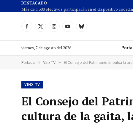
DESTACADO
Facebook
X
Instagram
YouTube
Cielo
(Twitter)
azul
viernes, 7 de agosto del 2026
Porta
»
»
Portada
Vinx TV
El Consejo del Patrimonio impulsa la prot
VINX TV
El Consejo del Patri
cultura de la gaita,