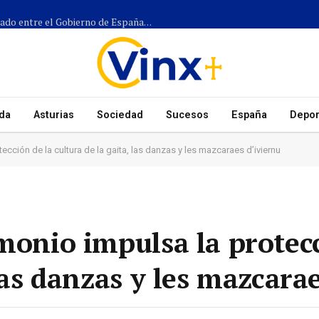
Más de 1.300 efectivos participarán en el dispositivo coordinado entre el Gobierno de España, el Principado de Asturias y los ayuntamientos para el eclipse del 12 de agosto
da
Asturias
Sociedad
Sucesos
España
Depor
ección de la cultura de la gaita, las danzas y les mazcaraes d’iviernu
monio impulsa la protecc
 las danzas y les mazcara