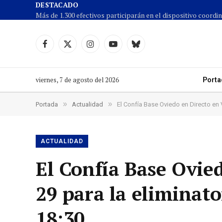
DESTACADO
Facebook
X
Instagram
YouTube
Cielo
(Twitter)
azul
viernes, 7 de agosto del 2026
Porta
»
»
Portada
Actualidad
El Confía Base Oviedo en Directo en V
ACTUALIDAD
El Confía Base Ovie
29 para la eliminator
18:30