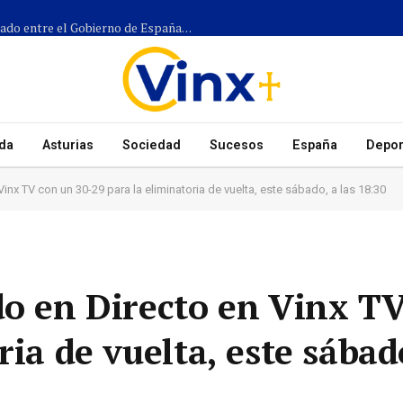
Más de 1.300 efectivos participarán en el dispositivo coordinado entre el Gobierno de España, el Principado de Asturias y los ayuntamientos para el eclipse del 12 de agosto
da
Asturias
Sociedad
Sucesos
España
Depor
inx TV con un 30-29 para la eliminatoria de vuelta, este sábado, a las 18:30
do en Directo en Vinx TV
ia de vuelta, este sábado