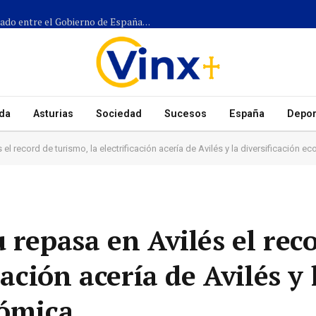
Más de 1.300 efectivos participarán en el dispositivo coordinado entre el Gobierno de España, el Principado de Asturias y los ayuntamientos para el eclipse del 12 de agosto
da
Asturias
Sociedad
Sucesos
España
Depor
 el record de turismo, la electrificación acería de Avilés y la diversificación 
 repasa en Avilés el rec
cación acería de Avilés y 
nómica