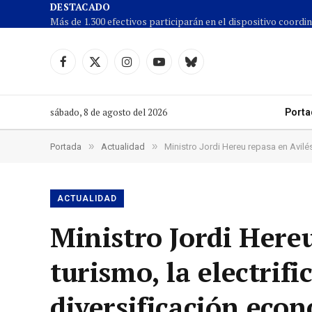
DESTACADO
Facebook
X
Instagram
YouTube
Cielo
(Twitter)
azul
sábado, 8 de agosto del 2026
Porta
»
»
Portada
Actualidad
Ministro Jordi Hereu repasa en Avilés
ACTUALIDAD
Ministro Jordi Hereu
turismo, la electrifi
diversificación eco