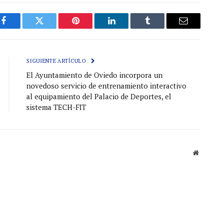
Facebook
Gorjeo
Pinterest
LinkedIn
Tumblr
Correo
electróni
SIGUIENTE ARTÍCULO
El Ayuntamiento de Oviedo incorpora un
novedoso servicio de entrenamiento interactivo
al equipamiento del Palacio de Deportes, el
sistema TECH-FIT
Sitio
web