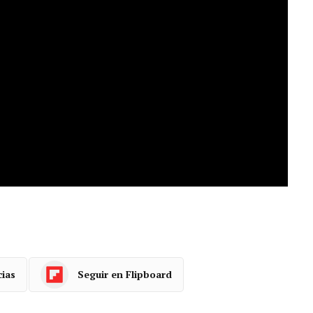
di Hereu, este viernes a Avilés para revisar el
dalla medieval. El ministro también ha repasado
és. El titular de Industria ha recordado que el
 ayudar a las empresas a acometer inversiones»
cias
Seguir en Flipboard