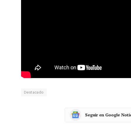
Visita del ministro de Industria y Turismo, Jor
avance de las obras de recuperación de la me
la actualidad industrial de la comarca de Avil
Gobierno ofrece «un abanico de medidas para
encaminadas a actualizar sus estructuras.
Destacado
Seguir en Google Noti